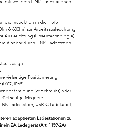
he mit weiteren LINK-Ladestationen
ür die Inspektion in die Tiefe
00lm & 600lm) zur Arbeitsausleuchtung
ke Ausleuchtung (Linsentechnologie)
eraufladbar durch LINK-Ladestation
tes Design
s
e vielseitige Positionierung
 (IK07, IP65)
Wandbefestigung (verschraubt) oder
te rückseitige Magnete
INK-Ladestation, USB-C Ladekabel,
teren adaptierten Ladestationen zu
r ein 2A Ladegerät (Art. 1159-2A)