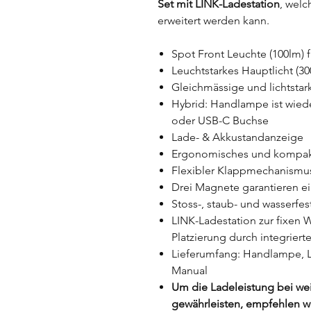
Set mit LINK-Ladestation
, welc
erweitert werden kann.
Spot Front Leuchte (100lm) f
Leuchtstarkes Hauptlicht (3
Gleichmässige und lichtstar
Hybrid: Handlampe ist wied
oder USB-C Buchse
Lade- & Akkustandanzeige
Ergonomisches und kompak
Flexibler Klappmechanismu
Drei Magnete garantieren ein
Stoss-, staub- und wasserfest
LINK-Ladestation zur fixen 
Platzierung durch integrier
Lieferumfang: Handlampe, L
Manual
Um die Ladeleistung bei wei
gewährleisten, empfehlen wi